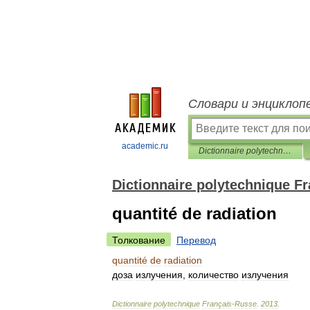
Словари и энциклоп
academic.ru
Dictionnaire polytechnique Français-Russe
Dictionnaire polytechnique F
quantité de radiation
Толкование
Перевод
quantité
de
radiation
доза
излучения
,
количество
излучения
Dictionnaire
polytechnique
Français
-
Russe
.
2013
.