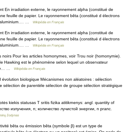
 En irradiation externe, le rayonnement alpha (constitué de
ne feuille de papier. Le rayonnement bêta (constitué d électrons
e d aluminium.… …
Wikipédia en Français
 En irradiation externe, le rayonnement alpha (constitué de
ne feuille de papier. Le rayonnement bêta (constitué d électrons
e d aluminium.… …
Wikipédia en Français
 noirs Pour les articles homonymes, voir Trou noir (homonymie).
t de Hawking est le phénomène selon lequel un observateur
fime… …
Wikipédia en Français
volution biologique Mécanismes non aléatoires : sélection
le sélection de parentèle sélection de groupe sélection stratégique
ės kiekis statusas T sritis fizika atitikmenys: angl. quantity of
чество излучения, n; количество лучистой энергии, n pranc.
rminų žodynas
tivité bêta ou émission bêta (symbole β) est un type de