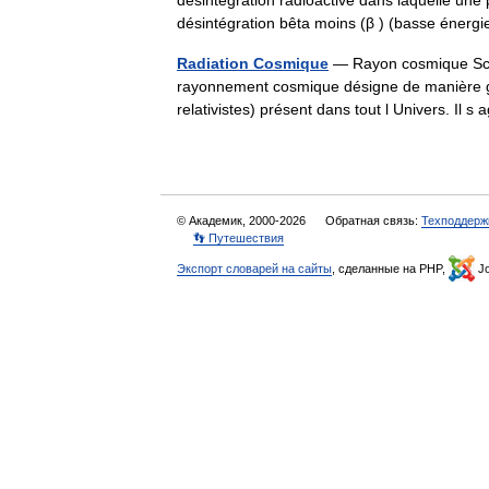
désintégration radioactive dans laquelle une 
désintégration bêta moins (β ) (basse éne
Radiation Cosmique
— Rayon cosmique Sch
rayonnement cosmique désigne de manière géné
relativistes) présent dans tout l Univers. Il 
© Академик, 2000-2026
Обратная связь:
Техподдерж
👣 Путешествия
Экспорт словарей на сайты
, сделанные на PHP,
Jo