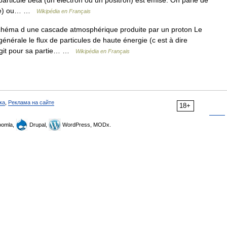
particule bêta (un électron ou un positron) est émise. On parle de
rgie) ou… …
Wikipédia en Français
éma d une cascade atmosphérique produite par un proton Le
rale le flux de particules de haute énergie (c est à dire
s agit pour sa partie… …
Wikipédia en Français
ка
,
Реклама на сайте
18+
omla,
Drupal,
WordPress, MODx.