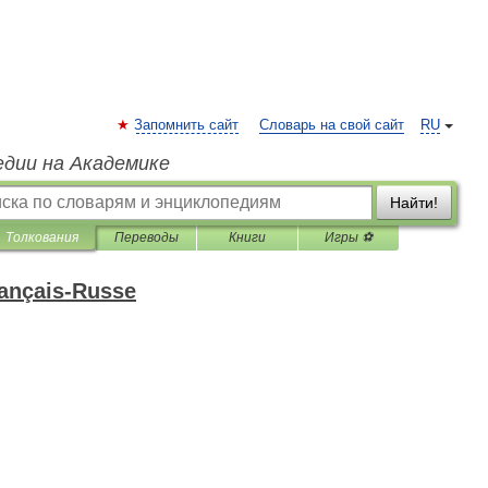
Запомнить сайт
Словарь на свой сайт
RU
едии на Академике
Найти!
Толкования
Переводы
Книги
Игры ⚽
rançais-Russe