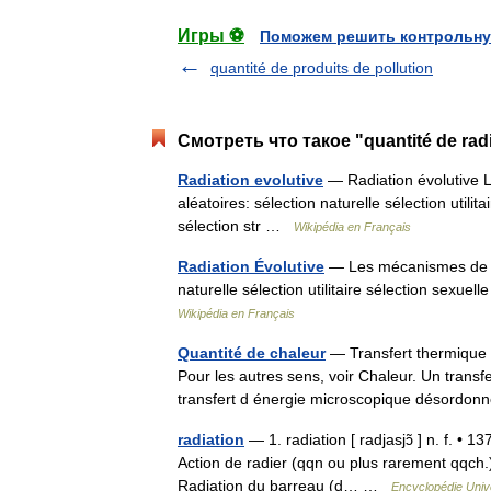
Игры ⚽
Поможем решить контрольну
quantité de produits de pollution
Смотреть что такое "quantité de rad
Radiation evolutive
— Radiation évolutive 
aléatoires: sélection naturelle sélection utili
sélection str …
Wikipédia en Français
Radiation Évolutive
— Les mécanismes de l 
naturelle sélection utilitaire sélection sexue
Wikipédia en Français
Quantité de chaleur
— Transfert thermique 
Pour les autres sens, voir Chaleur. Un trans
transfert d énergie microscopique désord
radiation
— 1. radiation [ radjasjɔ̃ ] n. f. • 1
Action de radier (qqn ou plus rarement qqch.) d
Radiation du barreau (d… …
Encyclopédie Univ