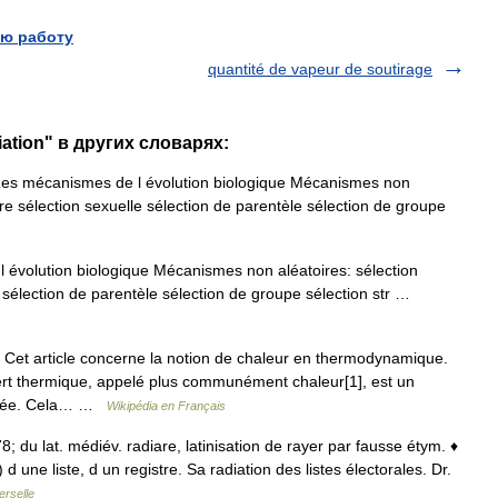
ю работу
quantité de vapeur de soutirage
iation" в других словарях:
Les mécanismes de l évolution biologique Mécanismes non
taire sélection sexuelle sélection de parentèle sélection de groupe
évolution biologique Mécanismes non aléatoires: sélection
lle sélection de parentèle sélection de groupe sélection str …
Cet article concerne la notion de chaleur en thermodynamique.
fert thermique, appelé plus communément chaleur[1], est un
onnée. Cela… …
Wikipédia en Français
378; du lat. médiév. radiare, latinisation de rayer par fausse étym. ♦
 une liste, d un registre. Sa radiation des listes électorales. Dr.
erselle