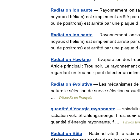
Radiation Ionisante
— Rayonnement ionisant
noyaux d hélium) est simplement arrêté par u
ou de positrons) est arrêté par une plaqu
Radiation ionisante
— Rayonnement ionisant
noyaux d hélium) est simplement arrêté par u
ou de positrons) est arrêté par une plaqu
Radiation Hawking
— Évaporation des trous
Article principal : Trou noir. Le rayonnemen
regardant un trou noir peut détecter un in
Radiation évolutive
— Les mécanismes de l é
naturelle sélection de survie sélection sexuel
…
Wikipédia en Français
quantité d’énergie rayonnante
— spinduliuot
radiation vok. Strahlungsmenge, f rus. коли
quantité d’énergie rayonnante, f …
Fizikos te
Radiation Bêta
— Radioactivité β La radioac